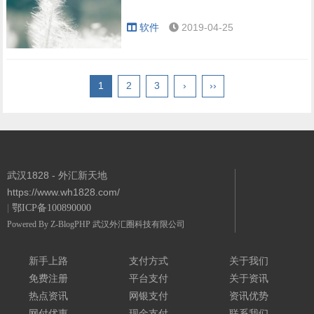
软件
2019-04-25
1
2
3
›
››
武汉1828 - 外汇新天地
https://www.wh1828.com/
|
鄂ICP备100890000
Powered By
Z-BlogPHP
武汉外汇圈科技有限公司
新手上路
支付方式
关于我们
免费注册
平台支付
关于资讯
热点资讯
网银支付
资讯优势
网付优惠
现金支付
联系我们