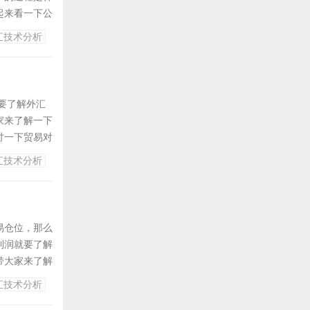
起来看一下公
融机构)可以
汇技术分析
有权管理部门
要了解外汇
家来了解一下
讨一下贸易对
有的外国货
汇技术分析
大，对外贸
易仓位，那么
利润就要了解
带大家来了解
个例子，假
汇技术分析
瞬息万变的市