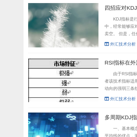
四招应对KD
KDJ指标是行
中，经常能够应
卖空。 但是，
有投资者进货过
外汇技术分析
象是我们常说的K
非常重要。 为了
RSI指标在
由于RSI指标
者该技术指标适
动向的强弱三条线
B)]×100%
外汇技术分析
RSI=100-...
多周期KDJ
一、基本概念 随
平均线的优点，