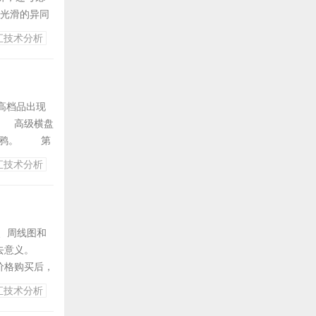
光滑的异同
l于1979年提出
汇技术分析
高档品出现
线 高级横盘
三鸦。 第
剑形线 2、
汇技术分析
、周线图和
去意义。
价格购买后，
正确记录价
汇技术分析
浪起伏，在