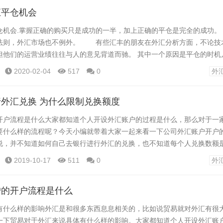
跌的小波往往是错误的。 因...
汇平仓机会
会.掌握正确的购买只是成功的一半，加上正确的平仓是完全的成功。 
法则，外汇市场也不例外。 有些汇丰的朋友在外汇分析方面，不论技
但他们的运营业绩往往与人的意见背道而驰。 其中一个原因是平仓的时机
于平仓，以后不能得到利润而为时过晚，还是最后的行情回到买方，被关进
2020-02-04
517
0
外
项非常重要的基本工作。 “高抛法”和“次顶平仓法” 投...
外汇兑换 为什么限制兑换额度
开户流程是什么大家都知道个人开设外汇账户的过程是什么，那么对于一
要什么样的流程呢？今天小编就带着大家一起来看一下公司外汇账户开户
说，并不知道如何自己去银行进行外汇的兑换，也不知道每个人兑换数额
来了解一下个人如何进行外汇兑换，国家为什么会限制外汇兑换额度。 兑
2019-10-17
511
0
外
操作，工商银行、建设银行、农业银行，中国银行，招商银行、交通银行等
币的业务,需要带以下有效证件之一:本...
户的开户流程是什么
有什么样的影响外汇是和很多东西息息相关的，比如说贸易就对外汇有很
一下贸易对于外汇来说具体有什么样的影响。大家都知道个人开设外汇账