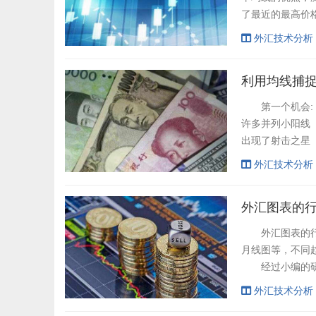
了最近的最高价
移动平均线( MACD )
外汇技术分析
的，是利用短期(常
利用均线捕
第一个机会: 
许多并列小阳线
出现了射击之
二个机会: 均
外汇技术分析
高级盘末期出现
外汇图表的
外汇图表的行为
月线图等，不同
经过小编的研究
即时图表不断下
外汇技术分析
格，其趋势就会