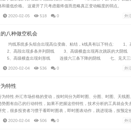
格和最低价格。 这避开了只考虑最终值而忽略真正变动幅度的弱点。 
 ( movingaverageconvergencedivergence ) MACD是Geral Appe
2020-02-05
518
0
外
用为12天)移动平均线与长...
捉的八种做空机会
均线系统多头组合出现高位变曲、粘结，k线具有以下特点: 1、
 2、高段出现多条并列阴线 3、高级横盘出现再次跳跃的大阴
星 5、高级横盘出现剑形线 连接六三条下降的阴线 七、见天
线系统多头组合高位交叉，k线具有以下特点 1、高级盘末期出现
2020-02-04
536
0
外
一条大阴线 3、高级盘末期黑三兵出现，乌鸦暴...
行为特性
特性.外汇市场价格的变动，按时间分为即时图、分图、时图、天线图
趋势图有自己的行动特性，如果不把握这些特性，技术分析的工具就会失
，很多投资者习惯于看即时图表，即时图表动作，跳进现场，按预定
跌，急于下单，都是不知道即时图表特性的表现 即时图的主要作用是只要
2020-02-04
506
0
外
随时改变。 通常，即时图的波动很小。 外汇价格的变化，基本上是波