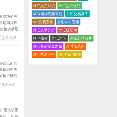
外汇入门知识
外汇交易技巧
MT4指标视频教程
外汇交易高手
资成功的关
VIP交易系统
外汇学习视频
性是期货投
价格变动是
外汇技术分析
外汇经纪商
，形成了期货
汇技术分析
MT4指标
外汇新闻
外汇行情分析
连接变动运
外汇交易掘金之路
全时段系统
外汇交易心得
MT4操作视频
接近以前的
或顶部购买
的顶层破裂
的购买时期。
汇技术分析
打破原来的
失是比较重
的。 投资