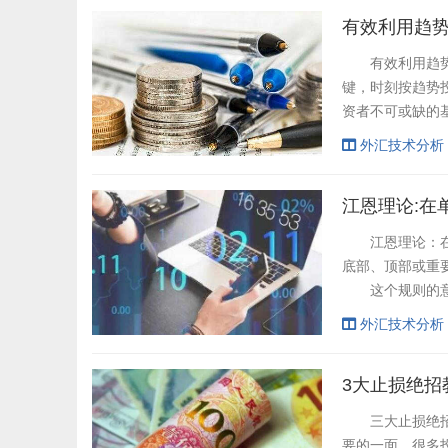
有效利用趋
有效利用趋势线
键，时刻按趋势
资者不可或缺的
期货价格变动的
外汇技术分析
价格沿着一定方
行期望价格低点和
江恩理论:在
江恩理论：在单
底部、顶部或重
这个规则的意思
的情况下，阴力
外汇技术分析
反过来说，市场
顶点的情况下，之
3大止损绝招
三大止损绝招教
要的一面，很多