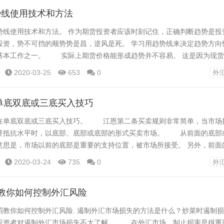
势线使用技术和方法
使用技术和方法。 作为期货投资者应该时刻记住，正确判断趋势是投
投资，势不可挡的顺势势是昌，逆风是死。 学习用趋势线来决定趋势方向
基本工作之一。 实际上期货价格能形成趋势并不容易。 这是因为现货
基础，现货价格变动具有周期性和时间跨度，期货价格围绕现货价格变动
2020-03-25
653
0
外
向的趋势移动。 从切线理论的角度来看，趋势线是其中的一部分，是
低点的直线，或者是连接高点和高...
单底双底或三底买入技巧
底双底或三底买入技巧。 江恩第二条买卖规则非常简单，当市场
要抵抗水平时，以底部、底部或底部的形式买卖市场。 从前面的底部
是，市场以前的底部是重要的支持位置，被市场所接受。 另外，前面
成为支持，市价下降到其顶层水平，或稍微低于其水平的话，就成为重要
2020-03-24
735
0
外
到达前头，出现单顶、双顶甚至三顶，都是空虚的时机。 另外，市价
后市价回到原来...
教你如何控制外汇风险
你如何控制外汇风险. 遏制外汇市场损失的方法是什么？炒菜时遏制损
投资者对遏制外汇市场损失不太了解。 在外汇市场，制止损害是很重要