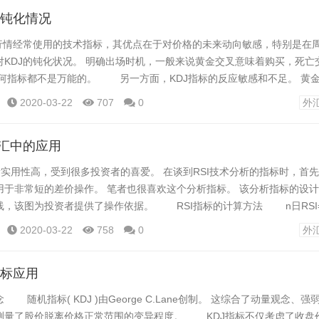
J钝化情况
情经常使用的技术指标，其优点在于对价格的未来动向敏感，特别是在
对KDJ的钝化状况。 明确出场时机，一般来说黄金交叉意味着购买，死亡
任何指标都不是万能的。 另一方面，KDJ指标的反应敏感和不足。 黄
早而被监禁的可能性，死亡交叉的信号有投资者出货过早而滞留的可能性。
2020-03-22
707
0
外
DJ指标的低位钝化和高位钝化。 认识到KDJ指标的钝化现象对于波动剧
正确使用KDJ...
外汇中的应用
实用性高，受到很多投资者的喜爱。 在谈到RSI技术分析的指标时，首
用于非常短的差价操作。 笔者也很喜欢这个分析指标。 该分析指标的设
，该图为投资者提供了操作依据。 RSI指标的计算方法 n日RSI=[
 公式中，A——N天内涨幅之和减少了 B——N天内的收盘价之和(取
2020-03-22
758
0
外
指标应用
机指标( KDJ )由George C.Lane创制。 这综合了动量观念、强
测量了股价脱离价格正常范围的变异程度。 KDJ指标不仅考虑了收盘