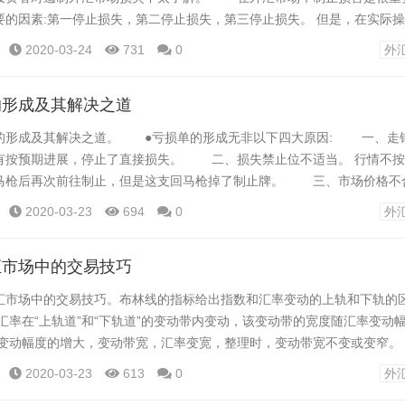
要的因素:第一停止损失，第二停止损失，第三停止损失。 但是，在实际
停止损失而科学地设立，所以会招致很大的损失。 实际上，通常的止损
2020-03-24
731
0
外
3种. 1 .重要支持和抵抗突破后停止损害:这是实战中最常采用的操作
的形成及其解决之道
成及其解决之道。 ●亏损单的形成无非以下四大原因: 一、走错
有按预期进展，停止了直接损失。 二、损失禁止位不适当。 行情不按
马枪后再次前往制止，但是这支回马枪掉了制止牌。 三、市场价格不合
顺势疗法短期突入紧急关头时，行情的反击空间大，止损大，希望行情不
2020-03-23
694
0
外
时候心理压力过大的时候要提前停止。 四、扣盘太远了。 行情由...
汇市场中的交易技巧
场中的交易技巧。布林线的指标给出指数和汇率变动的上轨和下轨的
汇率在“上轨道”和“下轨道”的变动带内变动，该变动带的宽度随汇率变动
率变动幅度的增大，变动带宽，汇率变宽，整理时，变动带宽不变或变窄。
动带区间根据汇率价格的变化不断调整。 应用该指标时，重点是波段
2020-03-23
613
0
外
波段。 一般来说，在布林线的波动带沿水平方向移动的情况下，现在的..