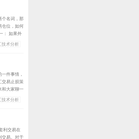
两个名词，那
易仓位，如何
一： 如果外
不要进行重仓
汇技术分析
之前投资者需
的一件事情，
汇交易止损策
来和大家聊一
发加入风控插
汇技术分析
本也较为高
套利交易在
利交易。对于