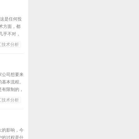
这是任何投
术方面，都
几乎不对，
监狱。 掌
汇技术分析
家公司想要来
的基本流程。
是有限制的，
换可以至相
汇技术分析
。 1、去这
大的影响，今
户的过程是什