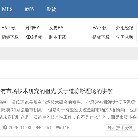
MT5
策略
期货
EA下载
对冲EA
头皮EA
EA下载
外汇经纪
指标下载
KDJ指标
脚本下载
指标下载
商
学习视频
有市场技术研究的祖先 关于道琼斯理论的讲解
说。 道氏理论是所有市场技术研究的祖先。 他经常被批评为“反应迟缓
们嘲笑(特别是熊市初期)，但是对于有些经历过金融市场的人们倾听，受
们从未意识到这是一项简单的技术性工作，它不是什么别的，而是市场本身
所依赖的商业统计资料。 基本要点: 道氏理论主要应用于股票市
2025-11-08
1451
116
外汇技术分析
，也可以根据不同市场的特性适当调整应用于各投资...