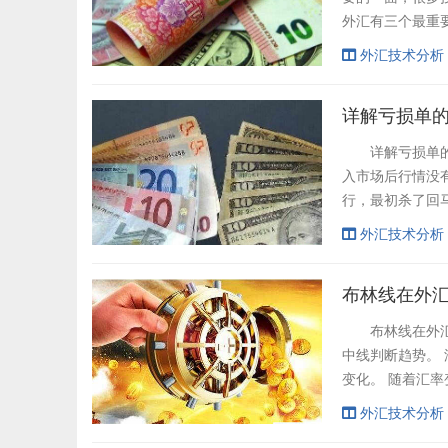
外汇有三个最重
者经常因为没有
外汇技术分析
法大致可分为以下
者在这个...
详解亏损单
详解亏损单的形
入市场后行情没
行，最初杀了回
市场是反市还是
外汇技术分析
击小，不愿意的
布林线在外
布林线在外汇市
中线判断趋势。 
变化。 随着汇
布林线给出的波
外汇技术分析
数、汇率价格横跨