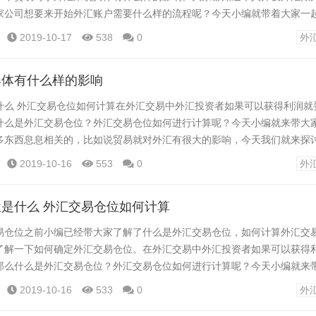
家公司想要来开始外汇账户需要什么样的流程呢？今天小编就带着大家一
的基本流程。 我国外汇管理局规定符合下列条件之一的境内机构(不包括金
2019-10-17
538
0
外
汇管理局及其分支局(简称外汇局)申请开立经常项目外汇账户: 1、经
权或有经常项目外汇收入; ...
具体有什么样的影响
什么 外汇交易仓位如何计算在外汇交易中外汇投资者如果可以获得利润就
什么是外汇交易仓位？外汇交易仓位如何进行计算呢？今天小编就来带大
多东西息息相关的，比如说贸易就对外汇有很大的影响，今天我们就来探
有什么样的影响。 一是在外贸顺逆差影响下，造成一国政府企业和居民持
2019-10-16
553
0
外
一是外贸顺逆差影响下，一国货币与外国货币的兑换比率的升贬值。 出口
响 1、长期保持对外贸易顺差，即出...
是什么 外汇交易仓位如何计算
易仓位之前小编已经带大家了解了什么是外汇交易仓位，如何计算外汇交
了解一下如何确定外汇交易仓位。在外汇交易中外汇投资者如果可以获得
那么什么是外汇交易仓位？外汇交易仓位如何进行计算呢？今天小编就来
来说，外汇仓位就是指投资者实有投资和实际进行外汇投资资金的比例。举
2019-10-16
533
0
外
投资，现用了4万元买进外汇货币对，那么仓位就是40%。 外汇市场是个