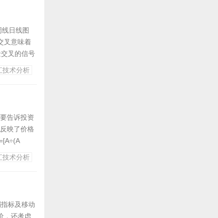
周线日线图
交叉意味着
金交叉的信号
 这两种现
汇技术分析
烈的期货市场
先要告诉投资
计反映了价格
A÷(A
正值) n日
汇技术分析
弱指标及移动
价，还考虑