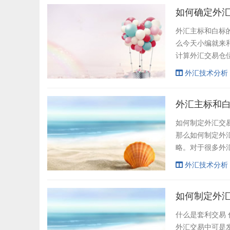
场，汇价会受到各
如何确定外
外汇主标和白标
么今天小编就来
计算外汇交易仓
汇投资中整体的
外汇技术分析
操作，尽量把仓
要采取轻仓操作，
外汇主标和
如何制定外汇交
那么如何制定外
略。对于很多外
下外汇主标和白
外汇技术分析
件，并配套结算
昂，更适合有一定
如何制定外
什么是套利交易
外汇交易中可是