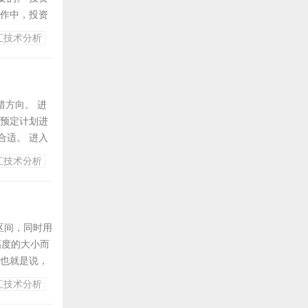
操作中，投资
位置的设定方
汇技术分析
模式。 投资
方向。 进
预定计划进
适。 进入
反击还是不反
汇技术分析
区间，同时用
幅度的大小而
 也就是说，
的变动和指
汇技术分析
.