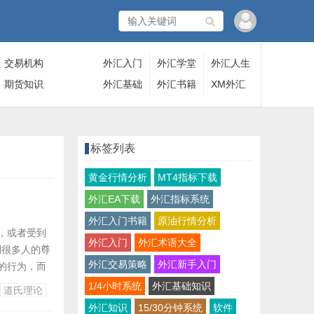
交易机构
外汇入门
外汇学堂
外汇人生
期货知识
外汇基础
外汇书籍
XM外汇
标签列表
黄金行情分析
MT4指标下载
外汇EA下载
外汇指标系统
外汇入门书籍
原油行情分析
”，或者受到
外汇入门
外汇术语大全
到很多人的尊
外汇交易策略
外汇新手入门
的行为，而
场，但与其他
1/4小时系统
外汇基础知识
道氏理论
外汇知识
15/30分钟系统
软件