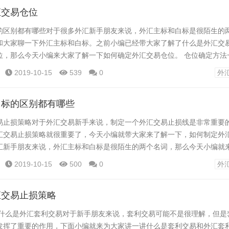
种因素影响下跌，环球金汇网建议...
汇交易仓位
的区别都有哪些对于很多外汇新手朋友来说，外汇主标和白标是很陌生的
和大家聊一下外汇主标和白标。之前小编已经带大家了解了什么是外汇交
位，那么今天小编来大家了解一下如何确定外汇交易仓位。 仓位确定方法
仓位控制比较严格，那么投资者就要注意了，在盘整区域突破之前，尽量
2019-10-15
539
0
外
位设置的低一些，等待突破之后再进行仓位的适当增加。在盘整区域突破
同时控制住在突破之前不要加仓，在等...
白标的区别都有哪些
易止损策略对于外汇交易新手来说，制定一个外汇交易止损线是非常重要
汇交易止损策略就很重要了，今天小编就带大家来了解一下，如何制定外
汇新手朋友来说，外汇主标和白标是很陌生的两个名词，那么今天小编就
标。 外汇主标： MT4主标是整套系统，拥有全部权限，可以进行二次开
2019-10-15
500
0
外
后台，在推广方面可以加入微交易等插件，完全不受限制。但MT4主标成
经验的经纪商。 外汇白标：...
汇交易止损策略
 什么是外汇套利交易对于新手朋友来说，套利交易可能不是很理解，但是
发挥了重要的作用，下面小编就来为大家讲一讲什么是套利交易和外汇套