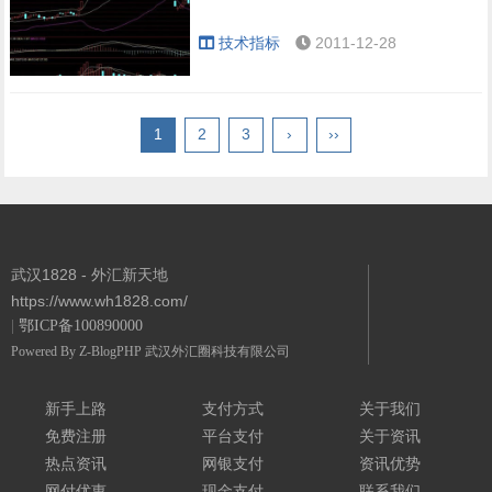
技术指标
2011-12-28
1
2
3
›
››
武汉1828 - 外汇新天地
https://www.wh1828.com/
|
鄂ICP备100890000
Powered By
Z-BlogPHP
武汉外汇圈科技有限公司
新手上路
支付方式
关于我们
免费注册
平台支付
关于资讯
热点资讯
网银支付
资讯优势
网付优惠
现金支付
联系我们