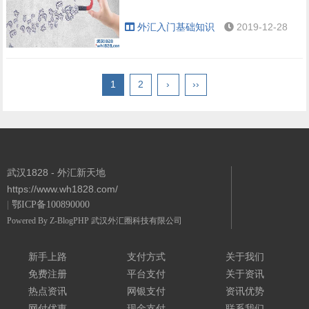
外汇入门基础知识
2019-12-28
1
2
›
››
武汉1828 - 外汇新天地
https://www.wh1828.com/
|
鄂ICP备100890000
Powered By
Z-BlogPHP
武汉外汇圈科技有限公司
新手上路
支付方式
关于我们
免费注册
平台支付
关于资讯
热点资讯
网银支付
资讯优势
网付优惠
现金支付
联系我们