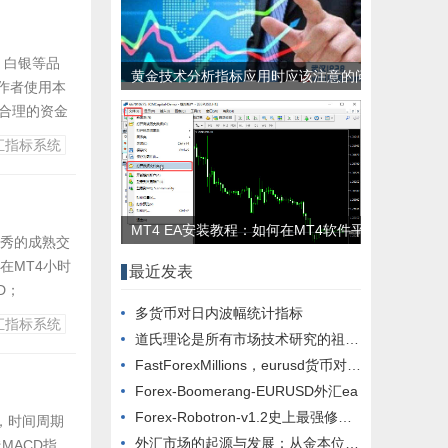
，白银等品
黄金技术分析指标应用时应该注意的问
作者使用本
题
和合理的资金
MT4平台技
汇指标系统
MT4 EA安装教程：如何在MT4软件平
优秀的成熟交
台安装EA？
在MT4小时
最近发表
D；
多货币对日内波幅统计指标
标、模板的安装
汇指标系统
道氏理论是所有市场技术研究的祖先 关于道琼斯理论的讲解
FastForexMillions，eurusd货币对ea，周期1m 5m 15m
Forex-Boomerang-EURUSD外汇ea
Forex-Robotron-v1.2史上最强修改版通用绝大部分品种外汇ea
，时间周期
外汇市场的起源与发展：从金本位到法定货币
MACD指