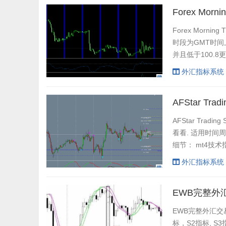
缩包： Blac...
Forex Mor
Forex Mor
时段为GMT时间上午
并且低于100.8
交易。 不交易:
外汇指标系统
AFStar Tr
AFStar Tr
看看. 适用时间
细节： mt4技术
于H4 Sup C线。
外汇指标系统
EWB完整外
EWB完整外汇交易
标，S2指标, S