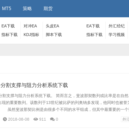
MT5
策略
期货
EA下载
对冲EA
头皮EA
EA下载
外汇经纪
指标下载
KDJ指标
脚本下载
指标下载
商
学习视频
金分割支撑与阻力分析系统下载
割支撑与阻力分析系统下载。 简而言之，斐波那契数列或比率是在自然
出现的重要数列。该数列于13世纪被比萨的列奥纳多发现，他同时也被誉
。 虽然斐波那契比例是由很多个不同的水平组成，但其中最重要的一个
.618，由此延伸得来的1.618和2.618的扩展水平也具备重要性。在外汇
2018-08-08
911
0
外
判别潜在的支撑和阻力水平。这个我就不多介绍了 喜欢用斐波纳...