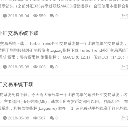
示箭头（之前外汇333共享过双线MACD报警指标） 合理使用本指标会
。 新思维大智慧交易系统v2.6 MT4平台技术指标、模板的安装方法: M
2018-08-04
550
0
外
tors 为指标文件...
end外汇交易系统下载
nd外汇交易系统下载 。Turbo Trend外汇交易系统是一个比较简单的交易系
于刚刚接触外汇的投资者.zigzag指标下载 Turbo Trend外汇交易系
期 货币：所有货币兑 附带指标： MACD (8.12.1) 伍迪CCI（14.16
latTre...
2018-05-08
606
0
外
it外汇交易系统下载
it外汇交易系统免费下载。今天给大家分享一个比较简单的短线外汇交易系统，名字
系统。主要适用于5分钟图(M5)，基本上所有货币对都可以用。 指标组合：
系统，和拉盖德指标(Laguerre) 做多： 1. 蓝色移动平均线高于红色均线 2
指标(Laguerre)在底部上穿0.15水平位 做空： 1. 蓝色移动平均线低于红色
2018-05-08
587
0
外
 拉盖德...