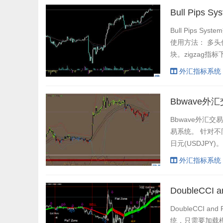
Bull Pips
Bull Pips 
使用方法： 多头信
块。zigzag指标
蓝柱。 在之后一
外汇指标系统
Bbwave外
Bbwave外汇
易系统。 针对
日元(USDJP
稍等短一点周期
外汇指标系统
议做震荡行情。zi
DoubleCCI
DoubleCCI 
统，只需要加载模