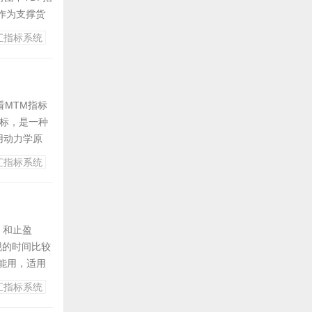
考作为支撑货
直接给 25
汇指标系统
看MTM指标
指标，是一种
用动力学原
股价在波动过
汇指标系统
交...
s）和止盈
出现的时间比较
能用，适用
线为进场点位
汇指标系统