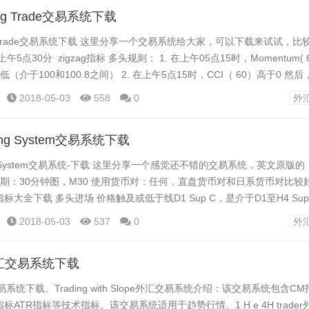
ning Trade交易系统下载
ning Trade交易系统下载 这里分享一个交易系统给大家，可以下载来试试，比
5点30分 zigzag指标 多头规则： 1. 在上午05点15时，Momentum( 6
更低（介于100和100.8之间） 2. 在上午5点15时，CCI（ 60）高于0 
 我们会不会有一天贸易如果某些条件不符合。 例如动量>...
2018-05-03
558
0
外
ading System交易系统下载
ading System交易系统-下载 这里分享一个感觉还不错的交易系统，英文原版
周期：30分钟图，M30 使用货币对：任何，直盘货币对和日系货币对比较
指标大全下载 多头进场 价格触及或低于线D1 Sup C，是介于D1至H4 Su
 AFStar indicator出现买入箭头。 RSI Petraus黑色线顶背离。 RSX呈绿
2018-05-03
537
0
外
汇交易系统下载
系统下载。Trading with Slope外汇交易系统介绍：该交易系统包含C
3指标ATR指标等技术指标。该交易系统适用于趋势行情。1 H e 4H trade