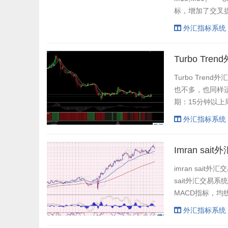
标，增加了交叉提
的把握更上一层楼
外汇指标系统
录/MQL4/Indica
Turbo Tr
Turbo Tre
也不多，也同样适用
期：15分钟以上周
交叉信号（8.5） F
外汇指标系统
Imran sa
imran sa
sait外汇交易
MACD指标，均线
现金叉 3. 拉盖德
外汇指标系统
MACD出现死叉 3.