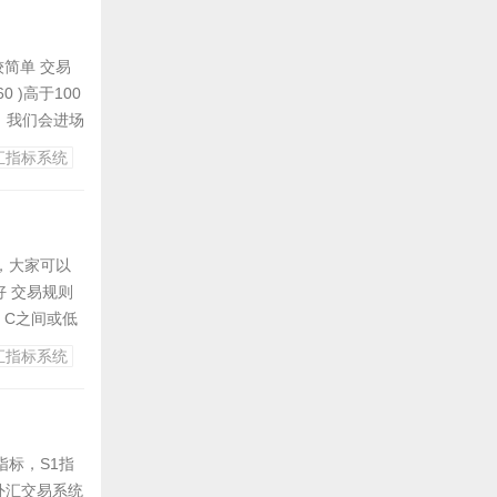
较简单 交易
0 )高于100
然后，我们会进场
汇指标系统
的，大家可以
好 交易规则
p C之间或低
色。T3柱为...
汇指标系统
M指标，S1指
r外汇交易系统