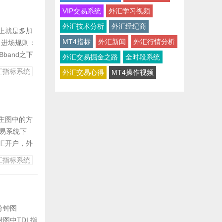
VIP交易系统
外汇学习视频
外汇技术分析
外汇经纪商
基本上就是多加
MT4指标
外汇新闻
外汇行情分析
标 进场规则：
band之下
外汇交易掘金之路
全时段系统
则为合格的多
汇指标系统
外汇交易心得
MT4操作视频
主图中的方
交易系统下
外汇开户，外
证金交易、
汇指标系统
分钟图
图中TDI 指