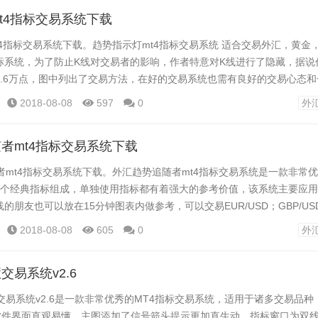
t4指标交易系统下载
4指标交易系统下载。趋势指示灯mt4指标交易系统 适合交易外汇，黄金
标系统，为了防止K线对交易者的影响，作者特意对K线进行了隐藏，据说
3.6万点，图中列出了交易方法，在好的交易系统也需有良好的交易心态
的截图喜欢的朋友可以下载研究！ 趋势指示灯mt4指标交易系统下载。 
2018-08-08
597
0
外
法: MT4安装目录/MQL4/Indicators 为指标文件夹(放...
者mt4指标交易系统下载
mt4指标交易系统下载。外汇趋势追随者mt4指标交易系统是一款非常
4个经典指标组成，单独使用指标都有着强大的参考价值，该系统主要应用
的朋友也可以放在15分钟图表内做参考，可以交易EUR/USD；GBP/US
UD/USD....等. 外汇趋势追随者mt4指标交易系统下载。 MT4平台技术指
2018-08-08
605
0
外
/MQL4/Indicators 为指标文件夹...
交易系统v2.6
易系统v2.6是一款非常优秀的MT4指标交易系统，适用于诸多交易品种
 软件界面直观易懂，主图添加了信号箭头提示更加直生动，指标窗口为双线