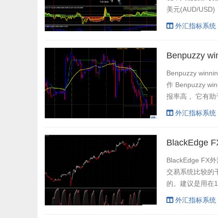
美元(AUD/USD
指标： 2MAcross
外汇指标系统
Benpuzzy w
Benpuzzy 
作 Benpuzzy
报率高， 它有助
线，做多。 当蓝
外汇指标系统
BlackEdg
BlackEdge
交易系统比较的
的。建议是用在
用过来都还行。
外汇指标系统
鬼老总搞些奇怪