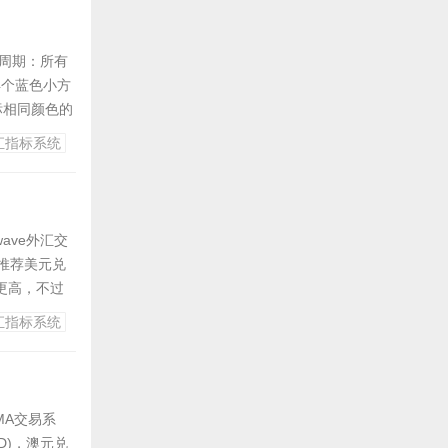
适用周期：所有
或4个蓝色小方
m指标相同颜色的
汇指标系统
ave外汇交
推荐美元兑
更高，不过
来的好，建
汇指标系统
线...
OMA交易系
D)，澳元兑