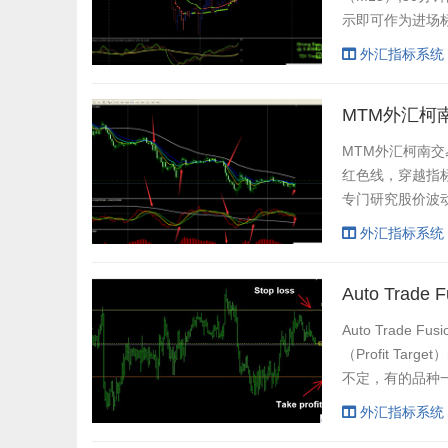
示即可作为进场标
阻力 强烈建议竹
外汇指标系统
移动止损，盈利出
MTM外汇柯
MTM外汇柯南交
红色线，穿越指标
专门研究股价波动
理，通过衡量股
外汇指标系统
程中各种加速减速的
Auto Trad
Auto Trade
（Profit 
不定，有的品种
的时间周期是：5
外汇指标系统
2. 橙色实线为获