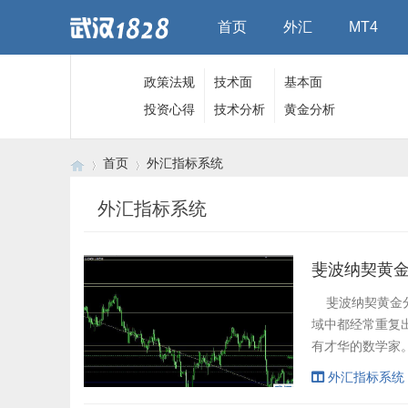
首页
外汇
MT4
政策法规
技术面
基本面
投资心得
技术分析
黄金分析
首页
外汇指标系统
外汇指标系统
›
›
斐波纳契黄
斐波纳契黄金分
域中都经常重复
有才华的数学家
就是61.8%或0
外汇指标系统
契回撤经常被用来