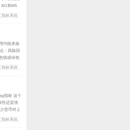
，M1和M5
汇指标系统
是运用均线来操
 特点：风险回
黄色线或绿色
易...
汇指标系统
ag指标 这个
效性还蛮强
至少货币对上
还是实时的。
汇指标系统
是图片和压