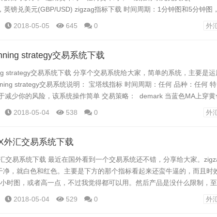
)，英镑兑美元(GBP/USD) zigzag指标下载 时间周期：1分钟图和5分钟图
over（默认参数）； Heiken Ashi smoothed; Rsioma (默认参数); Dou...
2018-05-05
645
0
外
inning strategy交易系统下载
winning strategy交易系统下载 分享个交易系统给大家，简单的系统，主要
 winning strategy交易系统说明： 宝塔线指标 时间周期：任何 品种：任何
于减少你的风险，该系统操作简单 交易策略： demark 当蓝色MA上穿
色MA下穿黄色线或绿色线，做空。 一旦你看到一个计数器的信号退出你的交
2018-05-04
538
0
外
e FX外汇交易系统下载
 FX外汇交易系统下载 最近在国外看到一个交易系统还不错，分享给大家。zigz
干净，就白色和红色。主要是下方的那个指标看起来还蛮牛逼的，而且时
1小时图，或者高一点，不过我觉得都可以用。然后产品是没什么限制，
至于那个版权信息警报什么的就不用管他了，反正不影响我看图表，图表
2018-05-04
529
0
外
的东西。做单方法很简单：白色做多，红色做空。箭头反转就离场。 下面