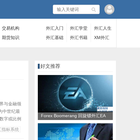
交易机构
外汇入门
外汇学堂
外汇人生
期货知识
外汇基础
外汇书籍
XM外汇
好文推荐
界与金融领
为中世纪最
Forex Boomerang 回旋镖外汇EA
数字或比例
交易中，斐波那
汇指标系统