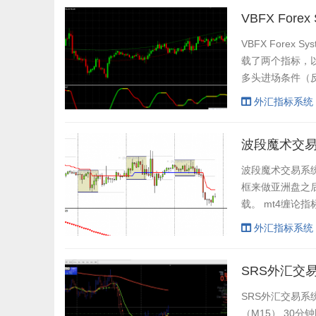
VBFX For
VBFX Forex
载了两个指标，以及
多头进场条件（反之
时 3- VBti
外汇指标系统
头进场信号。 5-开
波段魔术交
波段魔术交易系
框来做亚洲盘之后
载。 mt4缠论
汇账户开户，外
外汇指标系统
外汇技术指标分析
SRS外汇交
SRS外汇交易系
（M15）,30