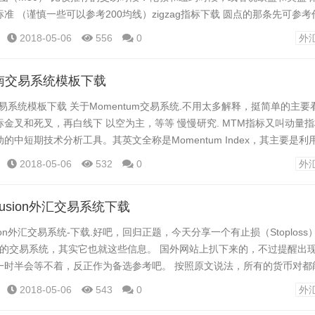
准 （谨慎一些可以参考200均线）zigzag指标下载 圆点的那条先可参
线图，收线在此指标上只做多，反之只做空 出场规则：止损 25 个点，或者
2018-05-06
556
0
外
场，看指标变化就行. SRS外汇交易...
南交易系统模板下载
易系统模板下载 关于Momentum交易系统.不用太多解释，挺简单的主要
金叉和死叉，再白线下 以空为主，等等 慢慢研究. MTM指标又叫动量
的中短期技术分析工具。其英文全称是Momentum Index，其主要是利
价的动能，观察股价波动速度，分析股票价格的涨跌速度、波动速度以及
2018-05-06
532
0
外
惯性作用。 Momentum外汇柯南交易系统模板下载 Momentum外汇柯南
e Fusion外汇交易系统下载
 Fusion外汇交易系统-下载.好吧，回归正题，今天分享一个有止损（Stoplos
Target）的交易系统，其实它也就这些信息。 国外网站上扒下来的，不过提醒
一时半会等不着，反正作为备选参考吧。 按照原文说法，所有的货币对都
分钟图，15分钟图，30分钟图，和1小时图。 主要三条线： 1. 黄色虚
2018-05-06
543
0
外
利目标位 3. 黄线实线为止损离场位 下面上图和...