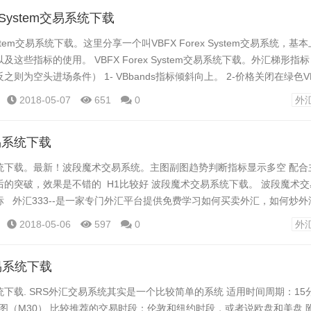
ex System交易系统下载
 System交易系统下载。这里分享一个叫VBFX Forex System交易系统，
这些指标的使用。 VBFX Forex System交易系统下载。外汇梯形指
则为空头进场条件） 1- VBbands指标倾斜向上。 2-价格关闭在绿色VB
mer指标成为绿色，这是一个多头信号。 4-当Renko蜡烛线关闭且为绿色时，
2018-05-07
651
0
外
启多...
易系统下载
统下载。最新！波段魔术交易系统。主图副图趋势判断指标显示多空 配合
的突破，效果是不错的 H1比较好 波段魔术交易系统下载。 波段魔术
指标 外汇333--是一家专门外汇平台提供免费学习如何买卖外汇，如何炒
汇经纪商、外汇剥头皮、外汇赠金活动，外汇MT4交易平台下载，外汇保
2018-05-06
597
0
外
 ,外汇ea自动交易系统、新手炒外汇，外汇学习视频、外汇均...
易系统下载
统下载. SRS外汇交易系统其实是一个比较简单的系统 适用时间周期：15
分钟图（M30） 比较推荐的交易时段：伦敦和纽约时段，或者说欧盘和美盘 附