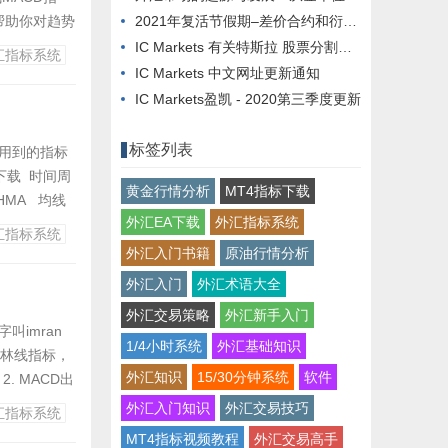
帮助你对趋势
2021年复活节假期–差价合约和衍生品交易时间表
T4安装目
IC Markets 有关特斯拉 股票分割的信息
汇指标系统
IC Markets 中文网址更新通知
IC Markets盈凯 - 2020第三季度更新
标签列表
统，用到的指标
统下载 时间周
黄金行情分析
MT4指标下载
）HMA 均线
外汇EA下载
外汇指标系统
汇指标系统
外汇入门书籍
原油行情分析
外汇入门
外汇术语大全
外汇交易策略
外汇新手入门
叫imran
1/4小时系统
外汇基础知识
布林线指标，
外汇知识
15/30分钟系统
软件
. MACD出
均线 2.
外汇入门知识
外汇交易技巧
汇指标系统
MT4指标视频教程
外汇交易高手