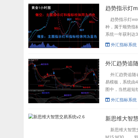
趋势指示灯m
趋势指示灯mt
种，属于顺势指
系统一年获利达
管理，以下是软件
外汇指标系统
术指标、模板的安装方
外汇趋势追随
外汇趋势追随者
易模板，系统由
图中，当然超短线
EUR/JPY；A
外汇指标系统
方法: MT4安装目录
新思维大智慧
新思维大智慧交
M15;M30。