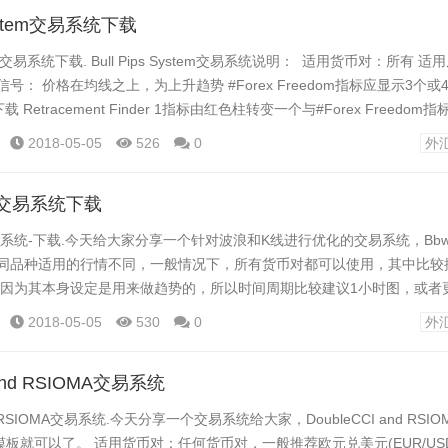
 System交易系统下载
System交易系统下载. Bull Pips System交易系统说明： 适用货币对：所有 
号： 价格在均线之上，为上升趋势 #Forex Freedom指标应显示3个
下载 Retracement Finder 1指标由红色柱转变一个与#Forex Freedo
根K线开盘时进场。 空头信号： 价格在均线之下，为下降趋势 #...
2018-05-05
526
0
外
汇交易系统下载
交易系统-下载.今天给大家分享一个针对波浪和K线进行优化的交易系统，Bbw
不同品种适用的行情不同，一般情况下，所有货币对都可以使用，其中比较
Y)。因为其本身设定是用来做趋势的，所以时间周期比较建议1小时图，或者
的趋势波动也可以适用。 如果是做黄金的朋友，趋势可能效果没有货币对
2018-05-05
530
0
外
gzag指标下载 下面放上图表，然后再分析： Bbwave外汇交易系统-下载. K
 and RSIOMA交易系统
and RSIOMA交易系统.今天分享一个交易系统给大家，DoubleCCI and RSI
板就可以了。 适用货币对：任何货币对，一般推荐欧元兑美元(EUR/US