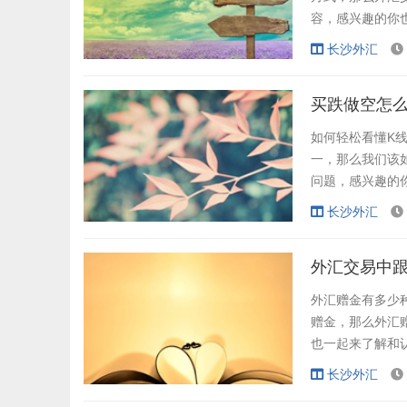
容，感兴趣的你
益是怎么计算的
长沙外汇
认识下吧~ 在外
是1个点波动。那
买跌做空怎么
如何轻松看懂K
一，那么我们该
问题，感兴趣的
的交易，可以买
长沙外汇
钱 外汇买跌为
点就是关注趋势，
外汇交易中跟
外汇赠金有多少
赠金，那么外汇
也一起来了解和
好还是坏呢？跟
长沙外汇
吧~ 一、为什