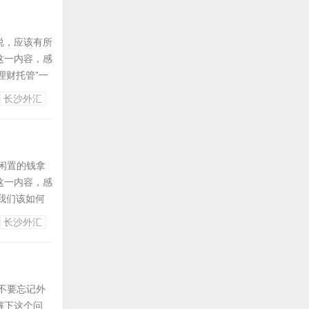
说，应该有所
这一内容，感
理财托管”一
优势有哪些？
长沙外汇
一个很重要的
闲置的钱拿
这一内容，感
我们该如何
兴趣的你也
长沙外汇
日本人就已
不要忘记外
解下这个问