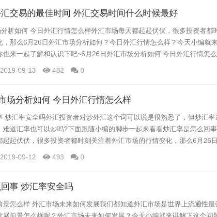
和投资B股市场四个渠道投资外汇。 一、...
汇交易的最佳时间 外汇交易时间什么时候最好
市场分析如何 今日外汇行情怎么样外汇市场每天都起起伏伏，很多投资者都
化，那么6月26日外汇市场分析如何？今日外汇行情怎么样？今天小编就
你也来一起了解和认识下吧~6月26日外汇市场分析如何 今日外汇行情怎
，很多投资者都时刻关注着外汇市场的行情变化，那么6月26日外汇市场
2019-09-13
482
0
样？今天小编就来讲解下这个问题，感兴趣的你也来一起了解和认识下吧
，每天24小时都能进行交易，那么...
汇市场分析如何 今日外汇行情怎么样
事 炒汇率安全吗外汇投资者对炒外汇这个词可以说是很熟悉了，但炒汇率
，难道汇率也可以炒吗?下面跟随小编的脚步一起来看看炒汇率是怎么回事
都起起伏伏，很多投资者都时刻关注着外汇市场的行情变化，那么6月26
汇行情怎么样？今天小编就来讲解下这个问题，感兴趣的你也来一起了解
2019-09-12
493
0
周二(6月25日)美元走高，此前美联储布拉德接受采访时表示，目前的情
一评论一度促使交易员下调降息...
回事 炒汇率安全吗
前景怎么样 外汇市场未来如何发展我们都知道外汇市场是世界上流通性最
发展前景怎么样呢？外汇市场未来如何发展？今天小编就来讲解下这个问