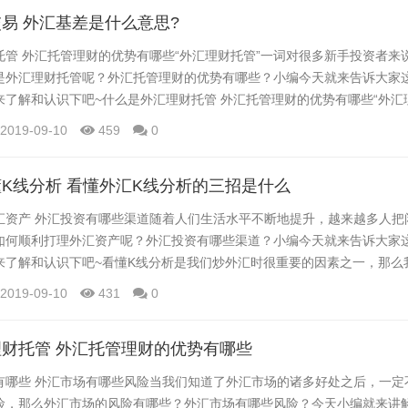
些老师真的这么厉害怎么不自己交易就好？...
易 外汇基差是什么意思?
托管 外汇托管理财的优势有哪些“外汇理财托管”一词对很多新手投资者来
是外汇理财托管呢？外汇托管理财的优势有哪些？小编今天就来告诉大家
来了解和认识下吧~什么是外汇理财托管 外汇托管理财的优势有哪些“外汇
资者来说，应该有所陌生，那么什么是外汇理财托管呢？外汇托管理财的
2019-09-10
459
0
诉大家这一内容，感兴趣的你也一起来了解和认识下吧~外汇交易基差是
个特定的商品在特定时间特定的地点，它...
K线分析 看懂外汇K线分析的三招是什么
汇资产 外汇投资有哪些渠道随着人们生活水平不断地提升，越来越多人把
如何顺利打理外汇资产呢？外汇投资有哪些渠道？小编今天就来告诉大家
来了解和认识下吧~看懂K线分析是我们炒外汇时很重要的因素之一，那么
析呢？看懂外汇K线分析的三招是什么？今天小编就来讲解下这个问题，感
2019-09-10
431
0
下吧~ K线理论起源地是日本，属最古老的技术分析方法。 公元1750年
来分析大米期货。K线具有东方人所擅...
财托管 外汇托管理财的优势有哪些
有哪些 外汇市场有哪些风险当我们知道了外汇市场的诸多好处之后，一定
险，那么外汇市场的风险有哪些？外汇市场有哪些风险？今天小编就来讲