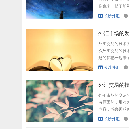
你也来一起了解
世界上流通性最
长沙外汇
讲解下这个问题
了，但炒汇率这个
外汇市场的发
外汇交易的技术
么外汇交易的技
趣的你也一起来
展前景怎么样呢
长沙外汇
认识下吧~ 一
和竞争力。在对国
外汇交易的技
外汇市场的交易
有原因的，那么
内容，感兴趣的
的技术为什么有
长沙外汇
起来了解和认识