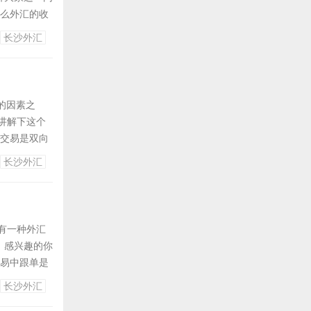
那么外汇的收
来一起了解和
长沙外汇
1.1121就
的因素之
讲解下这个
汇交易是双向
跌做空怎么赚
长沙外汇
做空，关键一
有一种外汇
，感兴趣的你
交易中跟单是
了解和认识下
长沙外汇
有这么多人