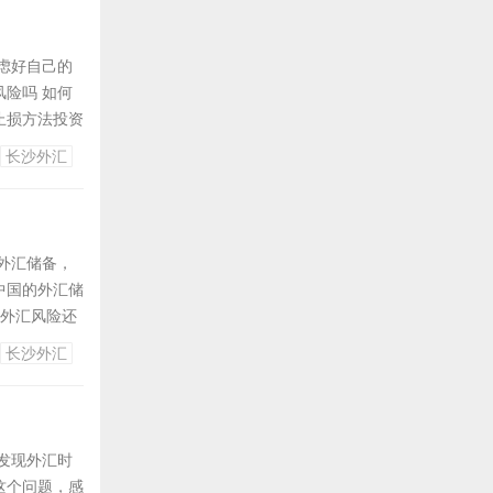
虑好自己的
险吗 如何
止损方法投资
汇止损止盈技
长沙外汇
点止损离场，
外汇储备，
中国的外汇储
玩外汇风险还
在操作中实
长沙外汇
在任何一种投
发现外汇时
这个问题，感