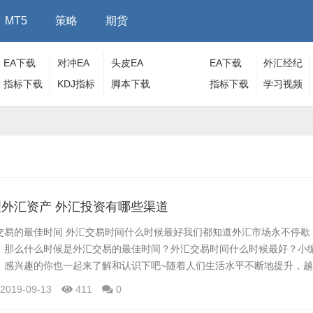
MT5
策略
期货
EA下载
对冲EA
头皮EA
EA下载
外汇经纪
指标下载
KDJ指标
脚本下载
指标下载
商
学习视频
外汇资产 外汇投资有哪些渠道
交易的最佳时间 外汇交易时间什么时候最好我们都知道外汇市场永不停歇
，那么什么时候是外汇交易的最佳时间？外汇交易时间什么时候最好？小
，感兴趣的你也一起来了解和认识下吧~随着人们生活水平不断地提升，
外汇，那么如何顺利打理外汇资产呢？外汇投资有哪些渠道？小编今天就
2019-09-13
411
0
的你也一起来了解和认识下吧~ 目前我国投资者主要通过银行定期存款、