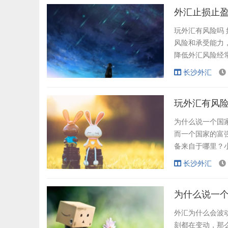
有很多新手在进入
外汇止损止盈
玩外汇有风险吗
风险和承受能力
降低外汇风险经
操作，有效防止
长沙外汇
巧 外汇止盈止损
对投资者的技术是
玩外汇有风险
为什么说一个国
而一个国家的富
备来自于哪里？
是存在的，投资
长沙外汇
践，风险还是可以
资中都是最大的风
为什么说一个
外汇为什么会波
刻都在变动，那