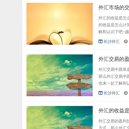
汇价符合某些条件
外汇市场的交
外汇的收益是怎
的收益是怎么计
解和认识下吧~
哪些呢？外汇市
长沙外汇
下吧~ 一、有
定场所的行商网络
外汇交易的盈
外汇交易中跟单
那么外汇交易中
也来一起了解和
巧有哪些呢？外
长沙外汇
和认识下吧~ 一
去交易，大家只需
外汇的收益是
外汇交易的盈利
方式，那么外汇