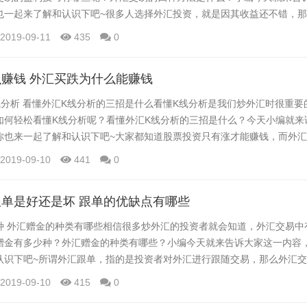
也一起来了解和认识下吧~很多人选择外汇投资，就是因其收益还不错，
呢？外汇的收益如何核算？今天小编就来讲解下这个问题，感兴趣的你也
2019-09-11
435
0
汇保证金交易中，把最小的单位称为“点”。比方欧元兑美元，从1.1120动摇到
么，50个点的波动就是比方...
赚钱 外汇买跌为什么能赚钱
线分析 看懂外汇K线分析的三招是什么看懂K线分析是我们炒外汇时很重要
如何轻松看懂K线分析呢？看懂外汇K线分析的三招是什么？今天小编就来
你也来一起了解和认识下吧~大家都知道股票投资只有涨才能赚钱，而外
涨（做多），也可以买跌（做空），只要选对交易方向就能赚钱。究竟买
2019-09-10
441
0
什么能赚钱？ 买跌做空怎么赚钱 买跌做空的时候，投资者不能为了做空而
涨的时候就逢低买入，跌的时候就逢...
单是好还是坏 跟单的优缺点有哪些
种 外汇赠金的种类有哪些相信很多炒外汇的投资者就会知道，外汇交易中
赠金有多少种？外汇赠金的种类有哪些？小编今天就来告诉大家这一内容
认识下吧~所谓外汇跟单，指的是投资者对外汇进行跟随交易，那么外汇
单的优缺点有哪些？今天小编就来讲解下这个问题，感兴趣的你也来一起
2019-09-10
415
0
么这么多人带单 在讨论跟单之前，杰克想先跟大家聊聊带单，为什么市场上