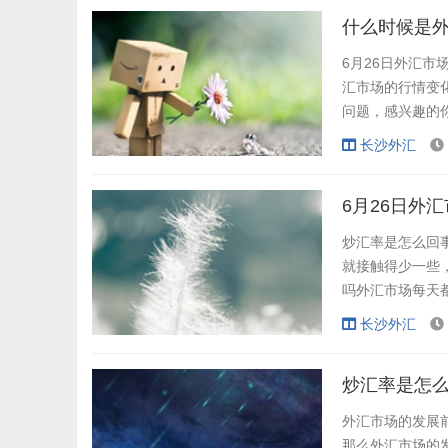
品、个人外汇买卖
什么时候是外
6月26日外汇
汇市场的行情变
问题，感兴趣的
每天都起起伏伏
长沙外汇
日外汇行情怎么
外汇市场永不停歇
6月26日外
炒汇率是怎么回
就接触得少一些
吗外汇市场每天
析如何？今日外
长沙外汇
一、基本面解读 
息50个基点，这
炒汇率是怎么
外汇市场的发展
那么外汇市场的