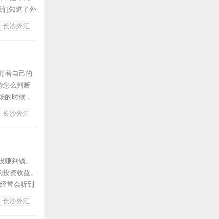
我们知道了外
？外汇市场有
长沙外汇
托管”一词
盯着自己的
势怎么判断
场的时候，
是这样，那么
长沙外汇
忘记外汇市
没赚到钱。
的投资收益。
点经常会听到
防止以上现象
长沙外汇
止损多少点