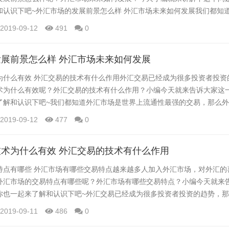
和认识下吧~外汇市场的发展前景怎么样 外汇市场未来如何发展我们都知
强的交易，那么外汇市场的发展前景怎么样呢？外汇市场未来如何发展？
2019-09-12
491
0
，感兴趣的你也来一起了解和认识下吧~外汇投资者对炒外汇这个词可以
词可能就接触得少一些，难道汇率也可以炒吗?下...
展前景怎么样 外汇市场未来如何发展
为什么有效 外汇交易的技术有什么作用外汇交易已经成为很多投资者投资
术为什么有效呢？外汇交易的技术有什么作用？小编今天就来告诉大家这
了解和认识下吧~我们都知道外汇市场是世界上流通性最强的交易，那么
？外汇市场未来如何发展？今天小编就来讲解下这个问题，感兴趣的你也
2019-09-12
477
0
、首先我们必须正视经济全球化、金融交易自由化的国际潮流，了解网络交
际外汇市场的交易量统计中我们发现，外汇交...
术为什么有效 外汇交易的技术有什么作用
特点有哪些 外汇市场有哪些交易特点越来越多人加入外汇市场，对外汇的
外汇市场的交易特点有哪些呢？外汇市场有哪些交易特点？小编今天就来
你也一起来了解和认识下吧~外汇交易已经成为很多投资者投资的趋势，
效呢？外汇交易的技术有什么作用？小编今天就来告诉大家这一内容，感
2019-09-11
486
0
下吧~ 一、统计与概率 外汇的技术怎么来的？其实就是透过统计的方式总