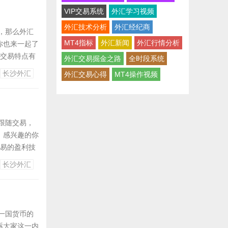
VIP交易系统
外汇学习视频
外汇技术分析
外汇经纪商
，那么外汇
MT4指标
外汇新闻
外汇行情分析
你也来一起了
的交易特点有
外汇交易掘金之路
全时段系统
来了解和认识
长沙外汇
外汇交易心得
MT4操作视频
没有统一固
跟随交易，
，感兴趣的你
交易的盈利技
也一起来了解
长沙外汇
每个信号都要
一国货币的
诉大家这一内