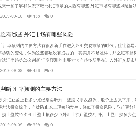
也来一起了解和认识下吧~外汇市场的风险有哪些 外汇市场有哪些风险当
处之后，一定不要忘记外汇市场存在的风险，那么外汇市场的风险有哪些
2019-09-10
438
0
小编就来讲解下这个问题，感兴趣的你也来一起了解和认识下吧~“外汇理财
来说，应该有所陌生，那么什么是外汇理财托管...
险有哪些 外汇市场有哪些风险
断 汇率预测的主要方法有很多新手在进入外汇交易市场的时候，往往都是
率趋势的变化，认为这些都是没有必要的，其实并不是这样，那么汇率趋
方法汇率趋势怎么判断 汇率预测的主要方法有很多新手在进入外汇交易市
己的盘，不太在乎汇率趋势的变化，认为这些都是没有必要的，其实并不
2019-09-09
438
0
断 汇率预测的主要方法当我们知道了外汇市场的诸多好处之后，一定不要
么外汇市场的风险有哪些？外汇市场有哪些风险？...
判断 汇率预测的主要方法
巧 外汇止盈止损多少点经常会听到一些股民朋友感叹，股价上去又下来，
损方法投资操作，有效防止以上现象的发生，降低了投资风险，取得更好
止损止盈技巧 外汇止盈止损多少点外汇止损止盈技巧 外汇止盈止损多少
叹，股价上去又下来，没赚到钱。如果运用止盈止损方法投资操作，有效
2019-09-09
399
0
投资风险，取得更好的投资收益。下面去看看外汇止损止盈技巧 外汇止盈