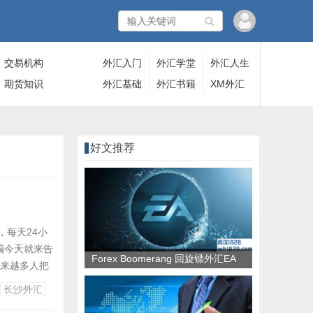
交易机构
外汇入门
外汇学堂
外汇人生
期货知识
外汇基础
外汇书籍
XM外汇
好文推荐
，每天24小
编今天就来告
Forex Boomerang 回旋镖外汇EA
越来越多人把
来告诉大家这
长沙外汇
外汇理财产