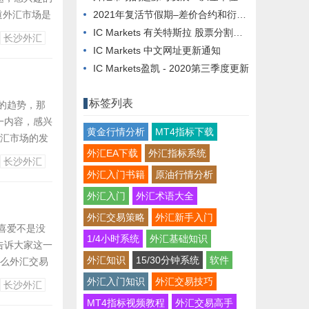
道外汇市场是
2021年复活节假期–差价合约和衍生品交易时间表
今天小编就来
IC Markets 有关特斯拉 股票分割的信息
长沙外汇
说是很熟悉
IC Markets 中文网址更新通知
IC Markets盈凯 - 2020第三季度更新
标签列表
的趋势，那
一内容，感兴
黄金行情分析
MT4指标下载
外汇市场的发
外汇EA下载
外汇指标系统
来一起了解和
长沙外汇
易的渗透能力
外汇入门书籍
原油行情分析
外汇入门
外汇术语大全
外汇交易策略
外汇新手入门
喜爱不是没
1/4小时系统
外汇基础知识
告诉大家这一
外汇知识
15/30分钟系统
软件
那么外汇交易
兴趣的你也一
外汇入门知识
外汇交易技巧
长沙外汇
结而来，当
MT4指标视频教程
外汇交易高手