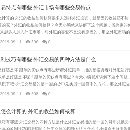
时就有较高的概率上涨或下跌，将这些状况...
易特点有哪些 外汇市场有哪些交易特点
么计算的 外汇的收益如何核算很多人选择外汇投资，就是因其收益还不错
算的呢？外汇的收益如何核算？今天小编就来讲解下这个问题，感兴趣的
越来越多人加入外汇市场，对外汇的喜爱不是没有原因的，那么外汇市场
场有哪些交易特点？小编今天就来告诉大家这一内容，感兴趣的你也一起
2019-09-11
506
0
市无场 西方工业国家的金融业基本上有两套系统，即集中买卖的中央操作和
。股票买卖是通过交易所买卖的。像纽约证...
利技巧有哪些 外汇交易的四种方法是什么
是好还是坏 跟单的优缺点有哪些所谓外汇跟单，指的是投资者对外汇进行
跟单是好还是坏呢？跟单的优缺点有哪些？今天小编就来讲解下这个问题
认识下吧~外汇交易指的是一国的货币兑换另一国货币的方式，那么外汇
汇交易的四种方法是什么？小编今天就来告诉大家这一内容，感兴趣的你
2019-09-11
508
0
、有把握才做单 外汇市场一天24个小时随时都有交易信号，但是并不是
要掌握几个自己擅长信号，专注这几个信...
怎么计算的 外汇的收益如何核算
技巧有哪些 外汇交易的四种方法是什么外汇交易指的是一国的货币兑换另
交易的盈利技巧有哪些呢？外汇交易的四种方法是什么？小编今天就来告