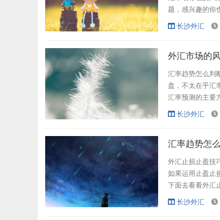
题，感兴趣的你
汇市场的诸多好
长沙外汇
哪些风险？今天
对很多新手投资者
外汇市场的风
汇率趋势怎么判
盘，不太在乎汇
汇率预测的主要
往往都是盯着自
长沙外汇
汇率趋势怎么判
场存在的风险，那
汇率趋势怎么
外汇止损止盈技
如果运用止盈止
下面去看看外汇
一些股民朋友感
长沙外汇
的发生，降低了