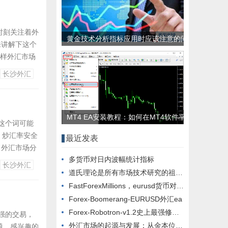
时刻关注着外
黄金技术分析指标应用时应该注意的问
来讲解下这个
题
么样外汇市场
分析如何？今
长沙外汇
~我们都知道
MT4 EA安装教程：如何在MT4软件平
这个词可能
台安装EA？
 炒汇率安全
最近发表
日外汇市场分
多货币对日内波幅统计指标
和认识下吧~
长沙外汇
况并不适宜降
道氏理论是所有市场技术研究的祖先 关于道琼斯理论的讲解
FastForexMillions，eurusd货币对ea，周期1m 5m 15m
Forex-Boomerang-EURUSD外汇ea
Forex-Robotron-v1.2史上最强修改版通用绝大部分品种外汇ea
强的交易，
外汇市场的起源与发展：从金本位到法定货币
题，感兴趣的