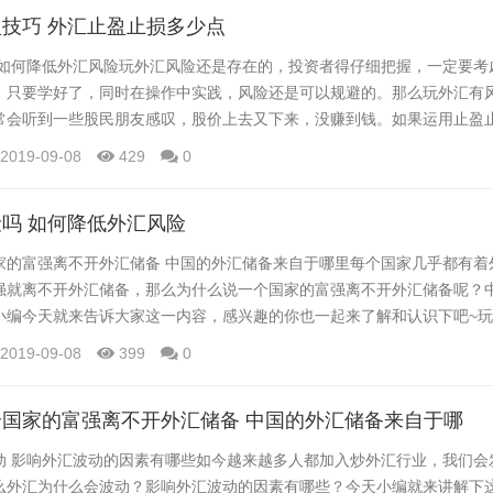
外汇交易市场的时候，往往都是盯着自己的盘，...
技巧 外汇止盈止损多少点
 如何降低外汇风险玩外汇风险还是存在的，投资者得仔细把握，一定要考
，只要学好了，同时在操作中实践，风险还是可以规避的。那么玩外汇有风
常会听到一些股民朋友感叹，股价上去又下来，没赚到钱。如果运用止盈
以上现象的发生，降低了投资风险，取得更好的投资收益。下面去看看外
2019-09-08
429
0
多少点 外汇止损止盈技巧 1.投资者每次入市之前，需要明确自己输多少
有要求的，要让盈利点数超过止损...
吗 如何降低外汇风险
家的富强离不开外汇储备 中国的外汇储备来自于哪里每个国家几乎都有着
强就离不开外汇储备，那么为什么说一个国家的富强离不开外汇储备呢？
小编今天就来告诉大家这一内容，感兴趣的你也一起来了解和认识下吧~
者得仔细把握，一定要考虑好自己的风险和承受能力，只要学好了，同时
2019-09-08
399
0
规避的。那么玩外汇有风险吗 如何降低外汇风险 玩外汇有风险吗 1贪
险，外汇作为国际最大的投资市场，算...
国家的富强离不开外汇储备 中国的外汇储备来自于哪
动 影响外汇波动的因素有哪些如今越来越多人都加入炒外汇行业，我们会
么外汇为什么会波动？影响外汇波动的因素有哪些？今天小编就来讲解下