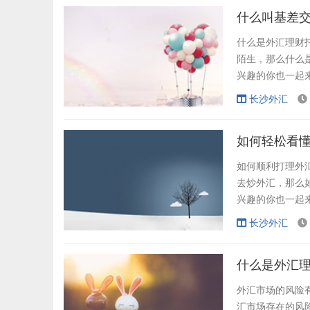
在带单呢？如果这
什么叫基差交
什么是外汇理财
陌生，那么什么
兴趣的你也一起
词对很多新手投
长沙外汇
小编今天就来告
概念，基差就是一
如何轻松看懂
如何顺利打理外
去炒外汇，那么
兴趣的你也一起
轻松看懂K线分
长沙外汇
来一起了解和认识
经开始利用阴阳烛
什么是外汇理
外汇市场的风险
汇市场存在的风