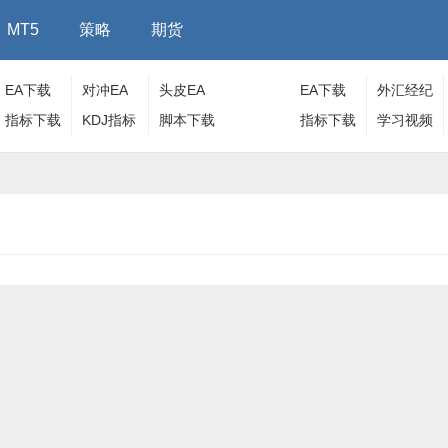
MT5
策略
期货
EA下载
对冲EA
头皮EA
EA下载
外汇经纪
指标下载
KDJ指标
脚本下载
指标下载
商
学习视频