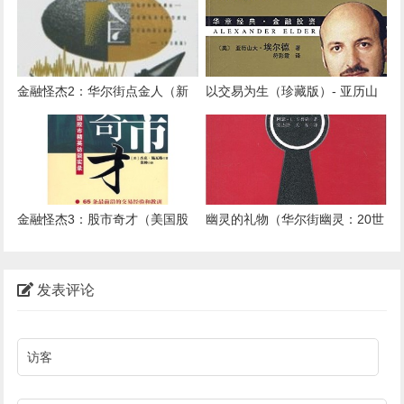
金融怪杰2：华尔街点金人（新
以交易为生（珍藏版）- 亚历山
金融怪杰：华尔街精英访谈录）
大•埃尔德
- 杰克·施瓦格
金融怪杰3：股市奇才（美国股
幽灵的礼物（华尔街幽灵：20世
市精英访谈录）- 杰克·施瓦格
纪最伟大的交易智慧）- 阿瑟·L·
辛普森
发表评论