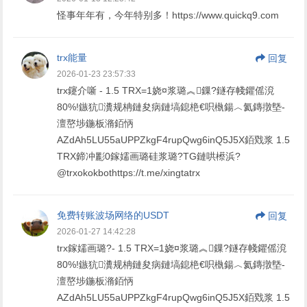
怪事年年有，今年特别多！https://www.quickq9.com
trx能量
回复
2026-01-23 23:57:33
trx鑳介噺 - 1.5 TRX=1娆¤浆璐︽鏁?鐩存帴鑺傜渷
80%!鏃犺瀵规柟鏈夋病鏈塙鎴栬€呮槸鍚︿氦鏄撴墍-
澶嶅埗鍦板潃銆怲
AZdAh5LU55aUPPZkgF4rupQwg6inQ5J5X銆戣浆 1.5
TRX鍗冲彲0鎵嬬画璐硅浆璐?TG鏈哄櫒浜?
@trxokokbothttps://t.me/xingtatrx
免费转账波场网络的USDT
回复
2026-01-27 14:42:28
trx鎵嬬画璐?- 1.5 TRX=1娆¤浆璐︽鏁?鐩存帴鑺傜渷
80%!鏃犺瀵规柟鏈夋病鏈塙鎴栬€呮槸鍚︿氦鏄撴墍-
澶嶅埗鍦板潃銆怲
AZdAh5LU55aUPPZkgF4rupQwg6inQ5J5X銆戣浆 1.5