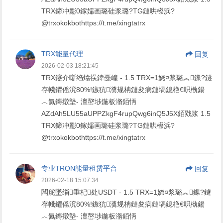
TRX鍗冲彲0鎵嬬画璐硅浆璐?TG鏈哄櫒浜?
@trxokokbothttps://t.me/xingtatrx
TRX能量代理
回复
2026-02-03 18:21:45
TRX鑳介噺绉熻祦鍏戞崲 - 1.5 TRX=1娆¤浆璐︽鏁?鐩
存帴鑺傜渷80%!鏃犺瀵规柟鏈夋病鏈塙鎴栬€呮槸鍚
︿氦鏄撴墍- 澶嶅埗鍦板潃銆怲
AZdAh5LU55aUPPZkgF4rupQwg6inQ5J5X銆戣浆 1.5
TRX鍗冲彲0鎵嬬画璐硅浆璐?TG鏈哄櫒浜?
@trxokokbothttps://t.me/xingtatrx
专业TRON能量租赁平台
回复
2026-02-18 15:07:34
闆舵墜缁垂杞处USDT - 1.5 TRX=1娆¤浆璐︽鏁?鐩
存帴鑺傜渷80%!鏃犺瀵规柟鏈夋病鏈塙鎴栬€呮槸鍚
︿氦鏄撴墍- 澶嶅埗鍦板潃銆怲