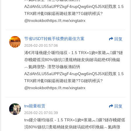
AZdAh5LU55aUPPZkgF4rupQwg6inQ5J5X銆戣浆 1.5
TRX鍗冲彲0鎵嬬画璐硅浆璐?TG鏈哄櫒浜?
@trxokokbothttps://t.me/xingtatrx
节省USDT转账手续费的最佳方案
回复
2026-02-20 01:57:06
浠€涔堟槸鑳介噺绉熻祦 - 1.5 TRX=1娆¤浆璐︽鏁?鐩
存帴鑺傜渷80%!鏃犺瀵规柟鏈夋病鏈塙鎴栬€呮槸鍚
︿氦鏄撴墍- 澶嶅埗鍦板潃銆怲
AZdAh5LU55aUPPZkgF4rupQwg6inQ5J5X銆戣浆 1.5
TRX鍗冲彲0鎵嬬画璐硅浆璐?TG鏈哄櫒浜?
@trxokokbothttps://t.me/xingtatrx
trx能量租赁
回复
2026-02-21 07:01:39
trx鑳介噺绉熻祦 - 1.5 TRX=1娆¤浆璐︽鏁?鐩存帴鑺傜
渷80%!鏃犺瀵规柟鏈夋病鏈塙鎴栬€呮槸鍚︿氦鏄撴