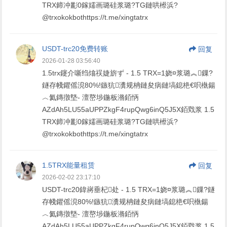
TRX鍗冲彲0鎵嬬画璐硅浆璐?TG鏈哄櫒浜?
@trxokokbothttps://t.me/xingtatrx
USDT-trc20免费转账
回复
2026-01-28 03:56:40
1.5trx鑳介噺绉熻祦婕旂ず - 1.5 TRX=1娆¤浆璐︽鏁?
鐩存帴鑺傜渷80%!鏃犺瀵规柟鏈夋病鏈塙鎴栬€呮槸鍚
︿氦鏄撴墍- 澶嶅埗鍦板潃銆怲
AZdAh5LU55aUPPZkgF4rupQwg6inQ5J5X銆戣浆 1.5
TRX鍗冲彲0鎵嬬画璐硅浆璐?TG鏈哄櫒浜?
@trxokokbothttps://t.me/xingtatrx
1.5TRX能量租赁
回复
2026-02-02 23:17:10
USDT-trc20鍏嶈垂杞处 - 1.5 TRX=1娆¤浆璐︽鏁?鐩
存帴鑺傜渷80%!鏃犺瀵规柟鏈夋病鏈塙鎴栬€呮槸鍚
︿氦鏄撴墍- 澶嶅埗鍦板潃銆怲
AZdAh5LU55aUPPZkgF4rupQwg6inQ5J5X銆戣浆 1.5