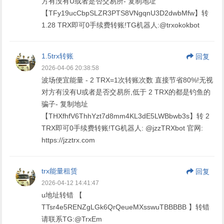
方有没有U或者是否交易所- 复制地址
【TFy19ucCbpSLZR3PTS8VNgqnU3D2dwbMfw】转
1.28 TRX即可0手续费转账!TG机器人:@trxokokbot
1.5trx转账
回复
2026-04-06 20:38:58
波场便宜能量 - 2 TRX=1次转账次数 直接节省80%!无视
对方有没有U或者是否交易所,低于 2 TRX的都是钓鱼的
骗子- 复制地址
【THXfhfV6ThhYzt7d8mm4KL3dE5LWBbwb3s】转 2
TRX即可0手续费转账!TG机器人: @jzzTRXbot 官网:
https://jzztrx.com
trx能量租赁
回复
2026-04-12 14:41:47
u地址转错 【
TTsr4e5RENZgLGk6QrQeueMXsswuTBBBBB 】转错
请联系TG:@TrxEm