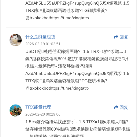
AZdAh5LU55aUPPZkgF4rupQwg6inQ5J5X銆戣浆 1.5
TRX鍗冲彲0鎵嬬画璐硅浆璐?TG鏈哄櫒浜?
@trxokokbothttps://t.me/xingtatrx
什么是能量租赁
回复
2026-02-19 01:02:51
USDT杞处鑺傜渷鎵嬬画璐?- 1.5 TRX=1娆¤浆璐︽
鏁?鐩存帴鑺傜渷80%!鏃犺瀵规柟鏈夋病鏈塙鎴栬€呮
槸鍚︿氦鏄撴墍- 澶嶅埗鍦板潃銆怲
AZdAh5LU55aUPPZkgF4rupQwg6inQ5J5X銆戣浆 1.5
TRX鍗冲彲0鎵嬬画璐硅浆璐?TG鏈哄櫒浜?
@trxokokbothttps://t.me/xingtatrx
TRX能量代理
回复
2026-02-20 00:29:06
1.5trx鑳介噺绉熻祦婕旂ず - 1.5 TRX=1娆¤浆璐︽鏁?
鐩存帴鑺傜渷80%!鏃犺瀵规柟鏈夋病鏈塙鎴栬€呮槸鍚
︿氦鏄撴墍- 澶嶅埗鍦板潃銆怲