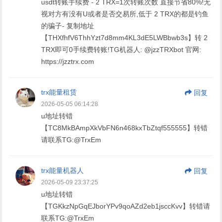
usdt转账手续费 - 2 TRX=1次转账次数 直接节省80%!无
视对方有没有U或者是否交易所,低于 2 TRX的都是钓鱼
的骗子- 复制地址
【THXfhfV6ThhYzt7d8mm4KL3dE5LWBbwb3s】转 2
TRX即可0手续费转账!TG机器人: @jzzTRXbot 官网:
https://jzztrx.com
trx能量租赁
回复
2026-05-05 06:14:28
u地址转错
【TC8MkBAmpXkVbFN6n468kxTbZtqf555555】转错
请联系TG:@TrxEm
trx能量机器人
回复
2026-05-09 23:37:25
u地址转错
【TGKkzNpGqEJborYPv9qoAZd2eb1jsccKvv】转错请
联系TG:@TrxEm