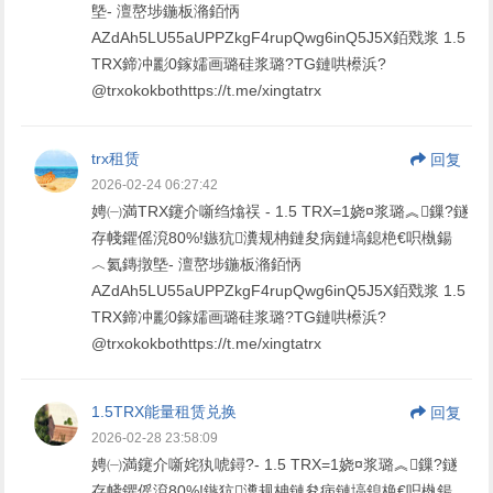
墍- 澶嶅埗鍦板潃銆怲
AZdAh5LU55aUPPZkgF4rupQwg6inQ5J5X銆戣浆 1.5
TRX鍗冲彲0鎵嬬画璐硅浆璐?TG鏈哄櫒浜?
@trxokokbothttps://t.me/xingtatrx
trx租赁
回复
2026-02-24 06:27:42
娉㈠満TRX鑳介噺绉熻祦 - 1.5 TRX=1娆¤浆璐︽鏁?鐩
存帴鑺傜渷80%!鏃犺瀵规柟鏈夋病鏈塙鎴栬€呮槸鍚
︿氦鏄撴墍- 澶嶅埗鍦板潃銆怲
AZdAh5LU55aUPPZkgF4rupQwg6inQ5J5X銆戣浆 1.5
TRX鍗冲彲0鎵嬬画璐硅浆璐?TG鏈哄櫒浜?
@trxokokbothttps://t.me/xingtatrx
1.5TRX能量租赁兑换
回复
2026-02-28 23:58:09
娉㈠満鑳介噺姹犱唬鐞?- 1.5 TRX=1娆¤浆璐︽鏁?鐩
存帴鑺傜渷80%!鏃犺瀵规柟鏈夋病鏈塙鎴栬€呮槸鍚