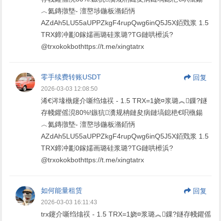
︿氦鏄撴墍- 澶嶅埗鍦板潃銆怲
AZdAh5LU55aUPPZkgF4rupQwg6inQ5J5X銆戣浆 1.5
TRX鍗冲彲0鎵嬬画璐硅浆璐?TG鏈哄櫒浜?
@trxokokbothttps://t.me/xingtatrx
零手续费转账USDT
回复
2026-03-03 12:08:50
浠€涔堟槸鑳介噺绉熻祦 - 1.5 TRX=1娆¤浆璐︽鏁?鐩
存帴鑺傜渷80%!鏃犺瀵规柟鏈夋病鏈塙鎴栬€呮槸鍚
︿氦鏄撴墍- 澶嶅埗鍦板潃銆怲
AZdAh5LU55aUPPZkgF4rupQwg6inQ5J5X銆戣浆 1.5
TRX鍗冲彲0鎵嬬画璐硅浆璐?TG鏈哄櫒浜?
@trxokokbothttps://t.me/xingtatrx
如何能量租赁
回复
2026-03-03 16:11:43
trx鑳介噺绉熻祦 - 1.5 TRX=1娆¤浆璐︽鏁?鐩存帴鑺傜