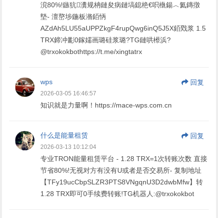
渷80%!鏃犺瀵规柟鏈夋病鏈塙鎴栬€呮槸鍚︿氦鏄撴
墍- 澶嶅埗鍦板潃銆怲
AZdAh5LU55aUPPZkgF4rupQwg6inQ5J5X銆戣浆 1.5
TRX鍗冲彲0鎵嬬画璐硅浆璐?TG鏈哄櫒浜?
@trxokokbothttps://t.me/xingtatrx
wps
回复
2026-03-05 16:46:57
知识就是力量啊！https://mace-wps.com.cn
什么是能量租赁
回复
2026-03-13 10:12:04
专业TRON能量租赁平台 - 1.28 TRX=1次转账次数 直接
节省80%!无视对方有没有U或者是否交易所- 复制地址
【TFy19ucCbpSLZR3PTS8VNgqnU3D2dwbMfw】转
1.28 TRX即可0手续费转账!TG机器人:@trxokokbot